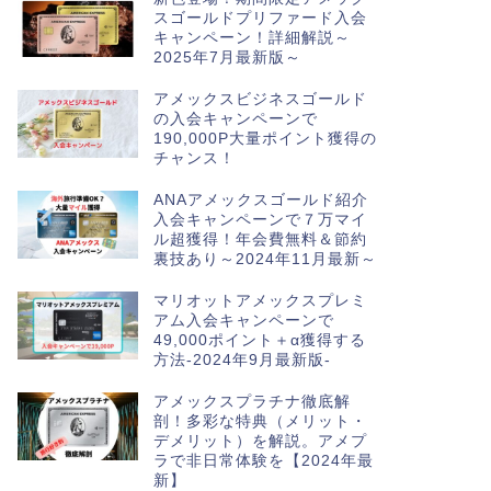
スゴールドプリファード入会
キャンペーン！詳細解説～
2025年7月最新版～
アメックスビジネスゴールド
の入会キャンペーンで
190,000P大量ポイント獲得の
チャンス！
ANAアメックスゴールド紹介
入会キャンペーンで７万マイ
ル超獲得！年会費無料＆節約
裏技あり～2024年11月最新～
マリオットアメックスプレミ
アム入会キャンペーンで
49,000ポイント＋α獲得する
方法-2024年9月最新版-
アメックスプラチナ徹底解
剖！多彩な特典（メリット・
デメリット）を解説。アメプ
ラで非日常体験を【2024年最
新】