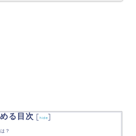
める目次
[
]
hide
ルは？