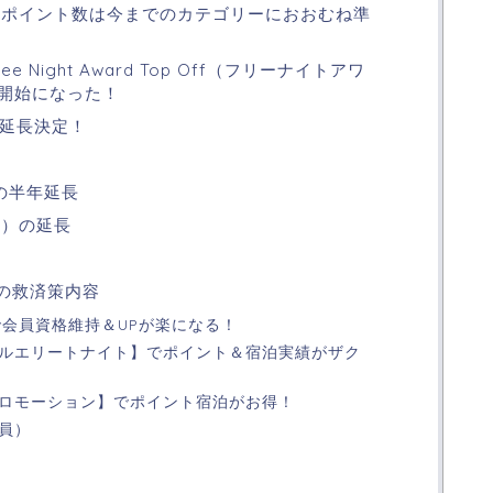
要ポイント数は今までのカテゴリーにおおむね準
Night Award Top Off（フリーナイトアワ
ら開始になった！
で延長決定！
の半年延長
泊）の延長
）の救済策内容
で会員資格維持＆UPが楽になる！
ルエリートナイト】でポイント＆宿泊実績がザク
ロモーション】でポイント宿泊がお得！
員）