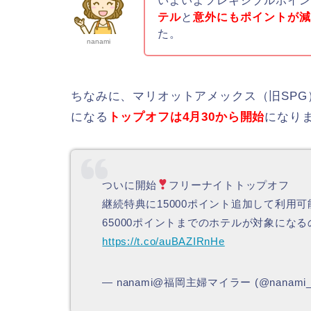
いよいよフレキシブルポイ
テル
と
意外にもポイントが
た。
nanami
ちなみに、マリオットアメックス（旧SPG）
になる
トップオフは4月30から開始
になり
ついに開始
フリーナイトトップオフ
継続特典に15000ポイント追加して利用可
65000ポイントまでのホテルが対象にな
https://t.co/auBAZIRnHe
— nanami@福岡主婦マイラー (@nanami_