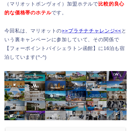
（マリオットボンヴォイ）加盟ホテルで
比較的良心
的な価格帯のホテル
です。
今回私は、マリオットの
>>プラチナチャレンジ<<
と
いう裏キャンペーンに参加していて、その関係で
【フォーポイントバイシェラトン函館】に16泊も宿
泊しています(^-^)