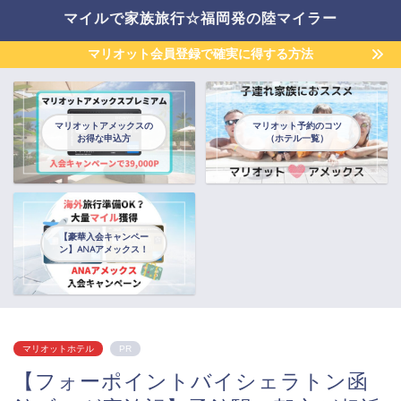
マイルで家族旅行☆福岡発の陸マイラー
マリオット会員登録で確実に得する方法
マリオットアメックスの
マリオット予約のコツ
お得な申込方
（ホテル一覧）
【豪華入会キャンペー
ン】ANAアメックス！
マリオットホテル
PR
【フォーポイントバイシェラトン函