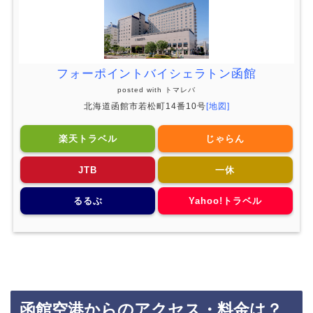
フォーポイントバイシェラトン函館
posted with
トマレバ
北海道函館市若松町14番10号
[地図]
楽天トラベル
じゃらん
JTB
一休
るるぶ
Yahoo!トラベル
函館空港からのアクセス・料金は？