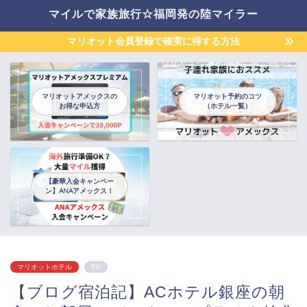
マイルで家族旅行☆福岡発の陸マイラー
マリオット会員登録で確実に得する方法
マリオットアメックスの
マリオット予約のコツ
お得な申込方
（ホテル一覧）
【豪華入会キャンペー
ン】ANAアメックス！
マリオットホテル
PR
【ブログ宿泊記】ACホテル銀座の朝