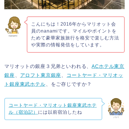
こんにちは！2016年からマリオット会
員のnanamiです。マイルやポイントを
nanami
ためて豪華家族旅行を格安で楽しむ方法
や実際の情報発信をしています。
マリオットの銀座３兄弟といわれる、
ACホテル東京
銀座
、
アロフト東京銀座
、
コートヤード・マリオッ
ト銀座東武ホテル
、をご存じですか？
コートヤード・マリオット銀座東武ホテ
ル（宿泊記）
には以前宿泊したね
パパ