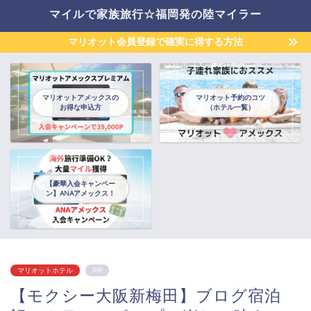
マイルで家族旅行☆福岡発の陸マイラー
マリオット会員登録で確実に得する方法
マリオットアメックスの
マリオット予約のコツ
お得な申込方
（ホテル一覧）
【豪華入会キャンペー
ン】ANAアメックス！
マリオットホテル
PR
【モクシー大阪新梅田】ブログ宿泊