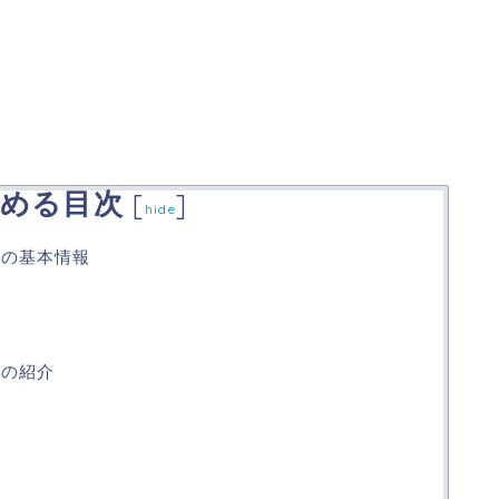
める目次
[
]
hide
ルの基本情報
ルの紹介