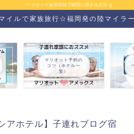
マリオット会員登録で確実に得する方法
マイルで家族旅行☆福岡発の陸マイラ
マリオット予約の
コツ（ホテル一
覧）
シアホテル】子連れブログ宿