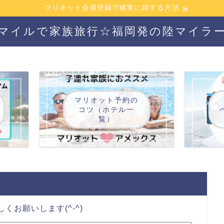
マリオット会員登録で確実に得する方法
マイルで家族旅行☆福岡発の陸マイラ
マリオット予約の
コツ（ホテル一
覧）
お願いします(^-^)