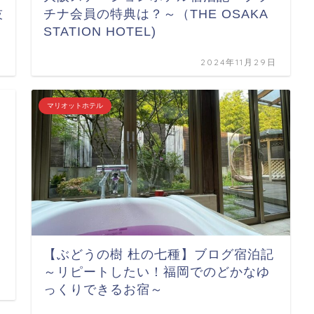
技
チナ会員の特典は？～（THE OSAKA
STATION HOTEL)
日
2024年11月29日
マリオットホテル
【ぶどうの樹 杜の七種】ブログ宿泊記
～リピートしたい！福岡でのどかなゆ
っくりできるお宿～