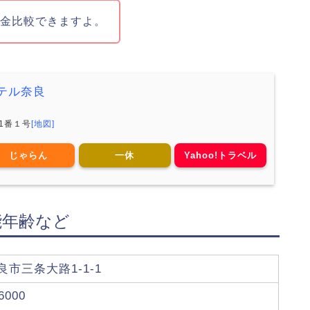
料金比較できますよ。
テル奈良
1番１号
[地図]
じゃらん
一休
Yahoo!トラベル
能年齢など
市三条大路1-1-1
6000