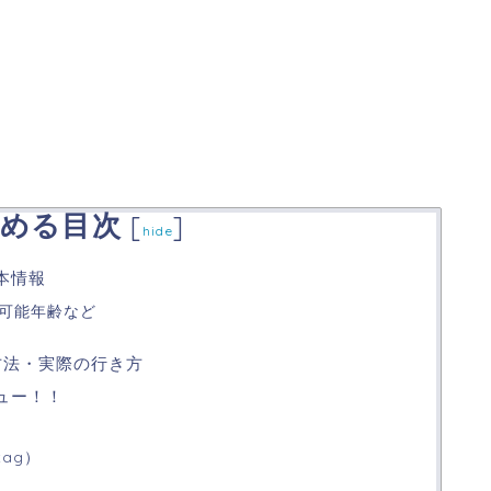
める目次
[
]
hide
本情報
可能年齢など
方法・実際の行き方
ュー！！
tag）