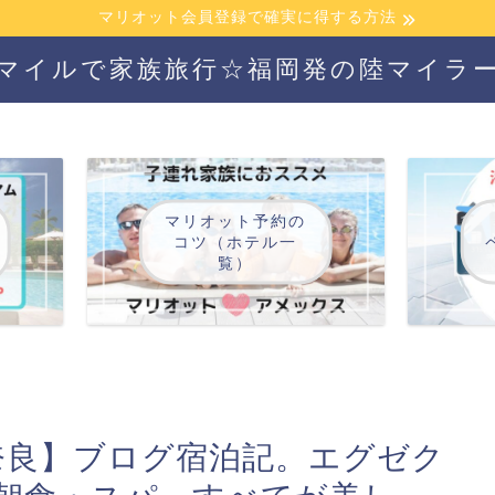
マリオット会員登録で確実に得する方法
マイルで家族旅行☆福岡発の陸マイラ
マリオット予約の
コツ（ホテル一
覧）
奈良】ブログ宿泊記。エグゼク