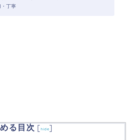
切・丁寧
める目次
[
]
hide