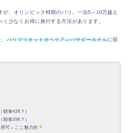
が、オリンピック時期のパリ。一泊5～10万越え
べく少なくお得に旅行する方法があります。
た、
パリマリオットオペラアンバサダーホテル
に宿
（朝食42€？）
（朝食39€？）
利用可←ここ魅力的