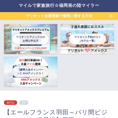
マイルで家族旅行☆福岡発の陸マイラー
マリオット会員登録で確実に得する方法
マリオットアメックスの
マリオット予約のコツ
お得な申込方
（ホテル一覧）
【豪華入会キャンペー
ン】ANAアメックス！
旅行記
PR
【エールフランス羽田～パリ間ビジ