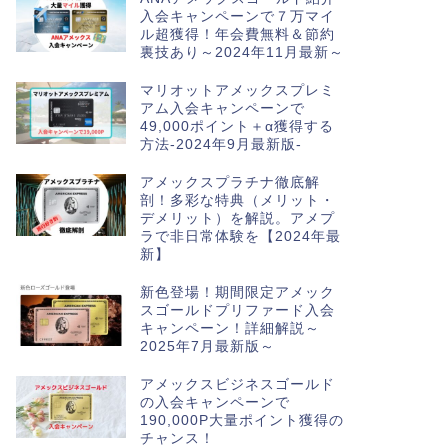
入会キャンペーンで７万マイ
ル超獲得！年会費無料＆節約
裏技あり～2024年11月最新～
マリオットアメックスプレミ
アム入会キャンペーンで
49,000ポイント＋α獲得する
方法-2024年9月最新版-
アメックスプラチナ徹底解
剖！多彩な特典（メリット・
デメリット）を解説。アメプ
ラで非日常体験を【2024年最
新】
新色登場！期間限定アメック
スゴールドプリファード入会
キャンペーン！詳細解説～
2025年7月最新版～
アメックスビジネスゴールド
の入会キャンペーンで
190,000P大量ポイント獲得の
チャンス！