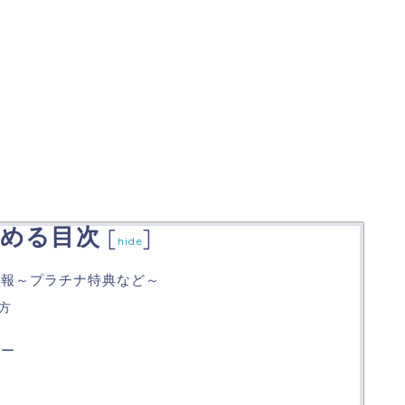
める目次
[
]
hide
情報～プラチナ特典など～
方
ュー