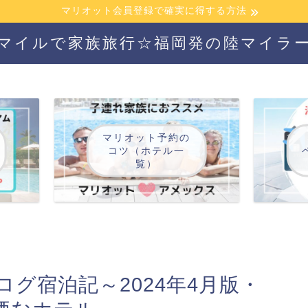
マリオット会員登録で確実に得する方法
マイルで家族旅行☆福岡発の陸マイラ
マリオット予約の
コツ（ホテル一
覧）
グ宿泊記～2024年4月版・