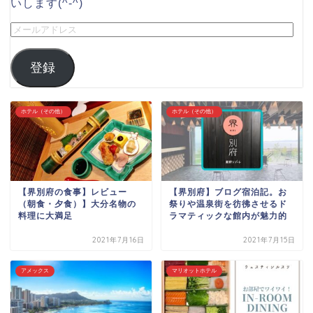
いします(^-^)
登録
ホテル（その他）
ホテル（その他）
【界別府の食事】レビュー
【界別府】ブログ宿泊記。お
（朝食・夕食）】大分名物の
祭りや温泉街を彷彿させるド
料理に大満足
ラマティックな館内が魅力的
2021年7月16日
2021年7月15日
アメックス
マリオットホテル