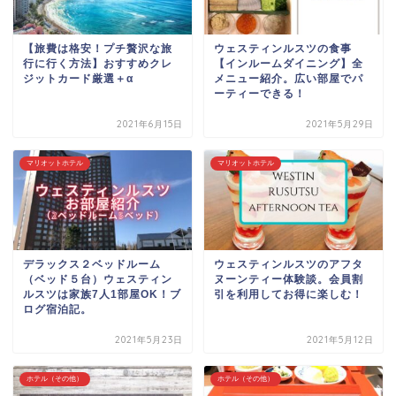
【旅費は格安！プチ贅沢な旅
ウェスティンルスツの食事
行に行く方法】おすすめクレ
【インルームダイニング】全
ジットカード厳選＋α
メニュー紹介。広い部屋でパ
ーティーできる！
2021年6月15日
2021年5月29日
マリオットホテル
マリオットホテル
デラックス２ベッドルーム
ウェスティンルスツのアフタ
（ベッド５台）ウェスティン
ヌーンティー体験談。会員割
ルスツは家族7人1部屋OK！ブ
引を利用してお得に楽しむ！
ログ宿泊記。
2021年5月23日
2021年5月12日
ホテル（その他）
ホテル（その他）