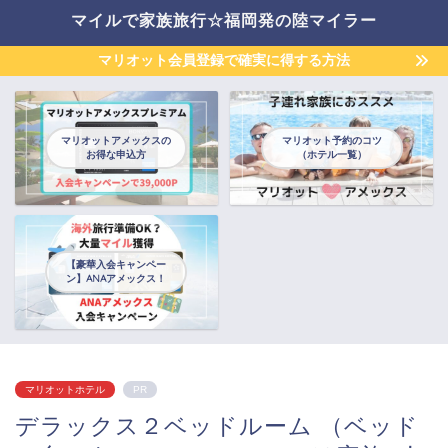
マイルで家族旅行☆福岡発の陸マイラー
マリオット会員登録で確実に得する方法
マリオットアメックスの
マリオット予約のコツ
お得な申込方
（ホテル一覧）
【豪華入会キャンペー
ン】ANAアメックス！
マリオットホテル
PR
デラックス２ベッドルーム （ベッド