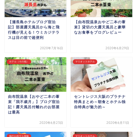
【瀬長島ホテルブログ宿泊
【由布院温泉おやど二本の葦
記】部屋露天風呂から海と飛
束】貸切の大露天風呂と豪華
行機が見える！ウミカジテラ
なお食事をブログレビュー
スは目の前で超便利
2020年7月16日
2020年6月29日
ホテル（その他）
マリオットホテル
由布院温泉【おやど二本の葦
セントレジス大阪のプラチナ
束「我不歳月」】ブログ宿泊
特典まとめ～朝食とホテル独
記！露天風呂付離れのお部屋
自特典が魅力的～
は最高
2020年6月23日
2020年6月11日
旅行お役立ち情報
マリオットホテル