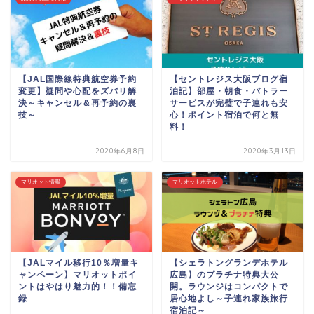
【JAL国際線特典航空券予約
【セントレジス大阪ブログ宿
変更】疑問や心配をズバリ解
泊記】部屋・朝食・バトラー
決～キャンセル＆再予約の裏
サービスが完璧で子連れも安
技～
心！ポイント宿泊で何と無
料！
2020年6月8日
2020年3月13日
マリオット情報
マリオットホテル
【JALマイル移行10％増量キ
【シェラトングランデホテル
ャンペーン】マリオットポイ
広島】のプラチナ特典大公
ントはやはり魅力的！！備忘
開。ラウンジはコンパクトで
録
居心地よし～子連れ家族旅行
宿泊記～