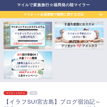
マイルで家族旅行☆福岡発の陸マイラー
マリオット会員登録で確実に得する方法
マリオットアメックスの
マリオット予約のコツ
お得な申込方
（ホテル一覧）
【豪華入会キャンペー
ン】ANAアメックス！
マリオットホテル
PR
【イラフSUI宮古島】ブログ宿泊記～