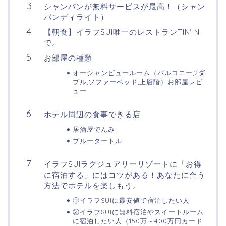
シャンパンが無料サービスが最高！（シャン
パンディライト）
【朝食】イラフSUI唯一のレストランTIN’IN
で。
お部屋の種類
オーシャンビュールーム（バルコニー,2ダ
ブル,ソファーベッド,上層階）お部屋レビ
ュー
ホテル周辺の食事できる店
居酒屋でんみ
ブルータートル
イラフSUIラグジュアリーリゾートに「お得
に宿泊する」にはコツがある！あなたに合う
方法でホテルを楽しもう。
①イラフSUIに最安値で宿泊したい人
②イラフSUIに無料宿泊やスイートルーム
に宿泊したい人（150万～400万円カード