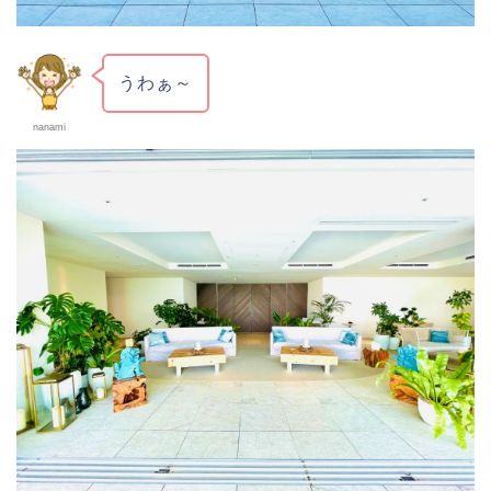
うわぁ～
nanami