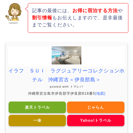
記事の最後には、
お得に宿泊する方法
や
割引情報
もお伝えしますので、是非最後
nanami
までご覧ください。
イラフ ＳＵＩ ラグジュアリーコレクションホ
テル 沖縄宮古＜伊良部島＞
posted with
トマレバ
沖縄県宮古島市伊良部字伊良部818番5
[地図]
楽天トラベル
じゃらん
一休
Yahoo!トラベル