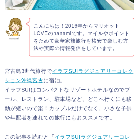
こんにちは！2016年からマリオット
LOVEのnanamiです。マイルやポイント
nanami
をためて豪華家族旅行を格安で楽しむ方
法や実際の情報発信をしています。
宮古島3世代旅行で
イラフSUIラグジュアリーコレク
ション沖縄宮古
に宿泊。
イラフSUIはコンパクトなリゾートホテルなのでプ
ール、レストラン、駐車場など、どこへ行くにも移
動が短いので楽！カップルだけでなく、小さな子供
や年配者を連れての旅行にもおススメです。
この記事を読むと「
イラフSUIラグジュアリーコレ