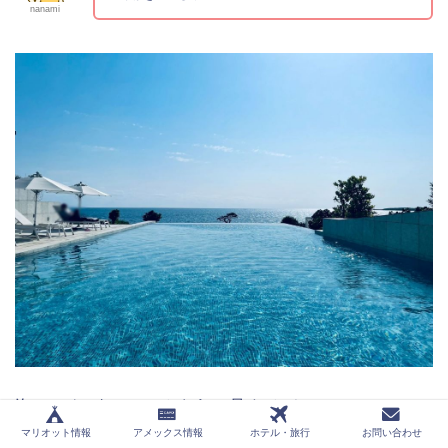
nanami
海とつながっているように見えるインフィニティ―
プール！
マリオット情報
アメックス情報
ホテル・旅行
お問い合わせ