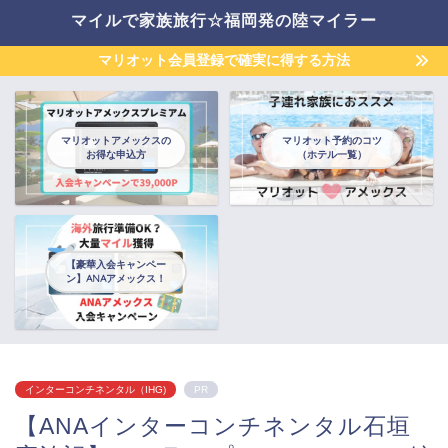
マイルで家族旅行☆福岡発の陸マイラー
マリオット会員登録で確実に得する方法
マリオットアメックスの
マリオット予約のコツ
お得な申込方
（ホテル一覧）
【豪華入会キャンペー
ン】ANAアメックス！
インターコンチネンタル（IHG)
PR
【ANAインターコンチネンタル石垣