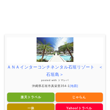
ＡＮＡインターコンチネンタル石垣リゾート ＜
石垣島＞
posted with
トマレバ
沖縄県石垣市真栄里354-1
[地図]
楽天トラベル
じゃらん
一休
Yahoo!トラベル