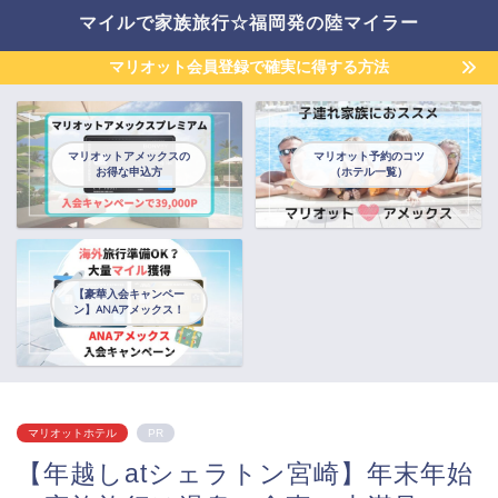
マイルで家族旅行☆福岡発の陸マイラー
マリオット会員登録で確実に得する方法
マリオットアメックスの
マリオット予約のコツ
お得な申込方
（ホテル一覧）
【豪華入会キャンペー
ン】ANAアメックス！
マリオットホテル
PR
【年越しatシェラトン宮崎】年末年始