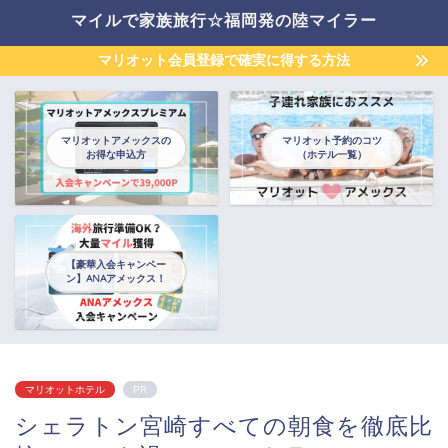
マイルで家族旅行☆福岡発の陸マイラー
マリオット会員登録で確実に得する方法
マリオットアメックスの
マリオット予約のコツ
お得な申込方
（ホテル一覧）
【豪華入会キャンペー
ン】ANAアメックス！
マリオットホテル
PR
シェラトン宮崎すべての朝食を徹底比