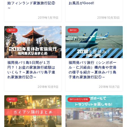
始フィンランド家族旅行記②
お風呂がGood!
～
2019年1月19日
2018年10月30日
旅行記
旅行記
福岡発バリ島5日間が１万
福岡発バリ旅行（シンガポー
円？！お盆の家族旅行総額は
ル・仁川経由）機内食や空港
いくら？～夏休みバリ島子連
の様子を紹介～夏休みバリ島
れ家族旅行記⑦～
子連れ家族旅行記①～
2018年10月9日
2018年10月7日
旅行記
旅行お役立ち情報