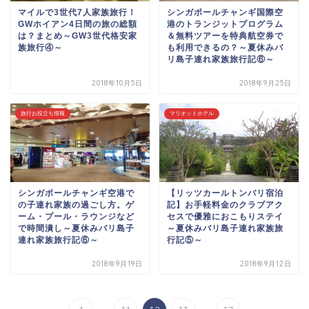
マイルで3世代7人家族旅行！
シンガポールチャンギ国際空
GWホイアン4日間の旅の総額
港のトランジットプログラム
は？まとめ～GW3世代格安家
＆無料ツアーを特典航空券で
族旅行④～
も利用できるの？～夏休みバ
リ島子連れ家族旅行記⑥～
2018年10月5日
2018年9月25日
旅行お役立ち情報
マリオットホテル
シンガポールチャンギ空港で
【リッツカールトンバリ宿泊
の子連れ家族の過ごし方。ゲ
記】お手軽料金のクラブアク
ーム・プール・ラウンジなど
セスで優雅におこもりステイ
で時間潰し～夏休みバリ島子
～夏休みバリ島子連れ家族旅
連れ家族旅行記⑥～
行記⑤～
2018年9月19日
2018年9月12日
...
...