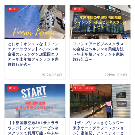
旅行記
旅行記
とにかくオシャレな【フィン
フィンエアービジネスクラス
エアーラウンジ】ヘルシンキ
の全貌とヘルシンキ乗継方法
空港のシェンゲン加盟国エリ
～年末年始フィンランド家族
ア～年末年始フィンランド家
旅行記③～
族旅行記④～
2019年2月6日
2019年1月24日
旅行記
マリオットホテル
【中部国際空港JALサクララ
【ザ・プリンスさくらタワー
ウンジ】フィンエアービジネ
東京オートグラフコレクショ
スクラスで利用可能～年末年
ン】宿泊記。アメニティーと