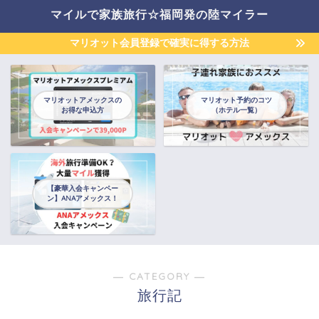
マイルで家族旅行☆福岡発の陸マイラー
マリオット会員登録で確実に得する方法
マリオットアメックスの
マリオット予約のコツ
お得な申込方
（ホテル一覧）
【豪華入会キャンペー
ン】ANAアメックス！
― CATEGORY ―
旅行記