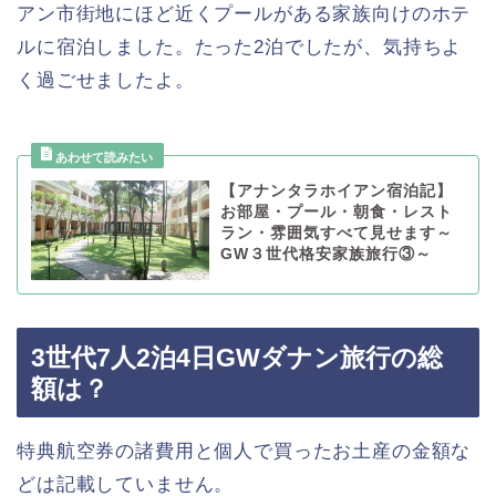
アン市街地にほど近くプールがある家族向けのホテ
ルに宿泊しました。たった2泊でしたが、気持ちよ
く過ごせましたよ。
【アナンタラホイアン宿泊記】
お部屋・プール・朝食・レスト
ラン・雰囲気すべて見せます～
GW３世代格安家族旅行③～
3世代7人2泊4日GWダナン旅行の総
額は？
特典航空券の諸費用と個人で買ったお土産の金額な
どは記載していません。