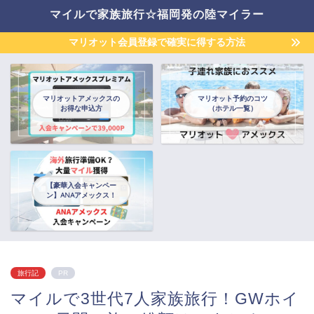
マイルで家族旅行☆福岡発の陸マイラー
マリオット会員登録で確実に得する方法
マリオットアメックスの
マリオット予約のコツ
お得な申込方
（ホテル一覧）
【豪華入会キャンペー
ン】ANAアメックス！
旅行記
PR
マイルで3世代7人家族旅行！GWホイ