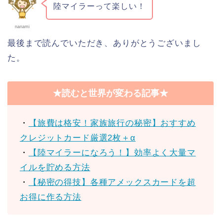
陸マイラーって楽しい！
nanami
最後まで読んでいただき、ありがとうございまし
た。
★読むと世界が変わる記事★
・
【旅費は格安！家族旅行の秘密】おすすめ
クレジットカード厳選2枚＋α
・
【陸マイラーになろう！】効率よく大量マ
イルを貯める方法
・
【秘密の得技】各種アメックスカードを超
お得に作る方法