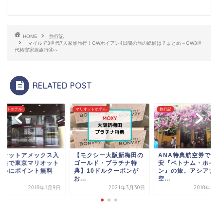
HOME
旅行記
マイルで3世代7人家族旅行！GWホイアン4日間の旅の総額は？まとめ～GW3世
代格安家族旅行④～
RELATED POST
オットホテル
マリオットホテル
旅行記
リオットアメックス入
【モクシー大阪新梅田の
ANA特典航空券で行
特典で東京マリオット
ゴールド・プラチナ特
安『ベトナム・ホイ
テルにポイント無料
典】10ドルクーポンが
ン』の旅。アシアナ
.
お...
空...
2018年1月9日
2021年3月30日
2018年5