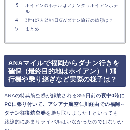
ホイアンのホテルはアナンタラホイアンホテ
ル
3世代7人2泊4日GWダナン旅行の総額は？
まとめ
ANAマイルで福岡からダナン行きを
確保（最終目的地はホイアン）！飛
行機や乗り継ぎなど実際の様子は？
ANAの特典航空券が解放される355日前の
夜中0時に
PCに張り付いて、アシアナ航空仁川経由での福岡⇔
ダナン往復航空券
を勝ち取りました！といっても、
路線的にあまりライバルはいなかったのではないか