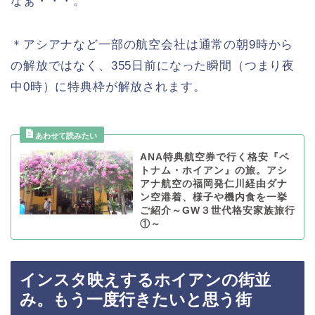
なぁ・・・。
＊アシアナなど一部の航空会社は通常の朝9時から
の解放ではなく、355日前になった瞬間（つまり夜
中0時）に特典枠が解放されます。
ANA特典航空券で行く格安『ベ
トナム・ホイアン』の旅。アシ
アナ航空の福岡発仁川経由ダナ
ン空港着、様子や機内食を一挙
ご紹介～GW３世代格安家族旅行
①～
インスタ映えするホイアンの街並
み。もう一度行きたいと思う街