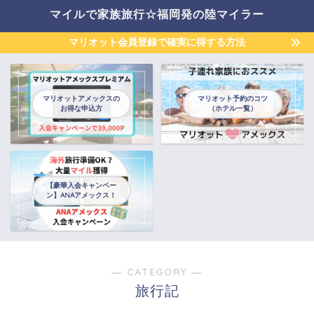
マイルで家族旅行☆福岡発の陸マイラー
マリオット会員登録で確実に得する方法
マリオットアメックスの
マリオット予約のコツ
お得な申込方
（ホテル一覧）
【豪華入会キャンペー
ン】ANAアメックス！
― CATEGORY ―
旅行記