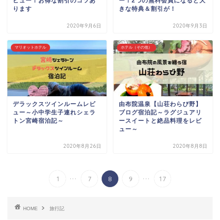
ビュー！お得な割引のコツあ
ー！2つの無料会員になると大
ります
きな特典＆割引が！
2020年9月6日
2020年9月3日
マリオットホテル
ホテル（その他）
デラックスツインルームレビ
由布院温泉【山荘わらび野】
ュー～小中学生子連れシェラ
ブログ宿泊記～ラグジュアリ
トン宮崎宿泊記～
ースイートと絶品料理をレビ
ュー～
2020年8月26日
2020年8月8日
...
...
1
7
8
9
17
HOME
旅行記