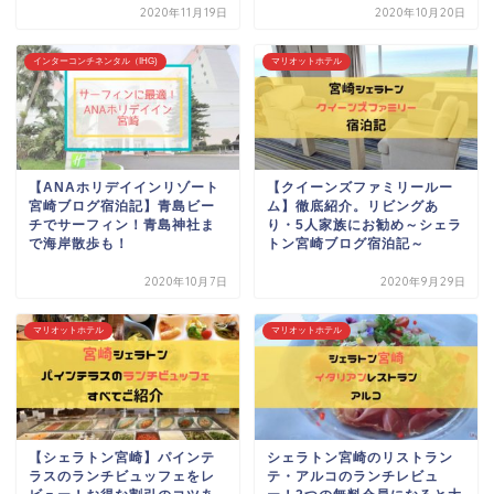
2020年11月19日
2020年10月20日
インターコンチネンタル（IHG)
マリオットホテル
【ANAホリデイインリゾート
【クイーンズファミリールー
宮崎ブログ宿泊記】青島ビー
ム】徹底紹介。リビングあ
チでサーフィン！青島神社ま
り・5人家族にお勧め～シェラ
で海岸散歩も！
トン宮崎ブログ宿泊記～
2020年10月7日
2020年9月29日
マリオットホテル
マリオットホテル
【シェラトン宮崎】パインテ
シェラトン宮崎のリストラン
ラスのランチビュッフェをレ
テ・アルコのランチレビュ