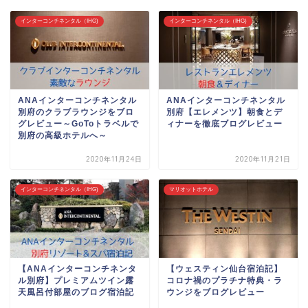
インターコンチネンタル（IHG)
インターコンチネンタル（IHG)
ANAインターコンチネンタル
ANAインターコンチネンタル
別府のクラブラウンジをブロ
別府【エレメンツ】朝食とデ
グレビュー～GoToトラベルで
ィナーを徹底ブログレビュー
別府の高級ホテルへ～
2020年11月24日
2020年11月21日
インターコンチネンタル（IHG)
マリオットホテル
【ANAインターコンチネンタ
【ウェスティン仙台宿泊記】
ル別府】プレミアムツイン露
コロナ禍のプラチナ特典・ラ
天風呂付部屋のブログ宿泊記
ウンジをブログレビュー