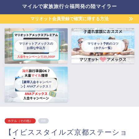
マイルで家族旅行☆福岡発の陸マイラー
マリオット会員登録で確実に得する方法
マリオットアメックスの
マリオット予約のコツ
お得な申込方
（ホテル一覧）
【豪華入会キャンペー
ン】ANAアメックス！
ホテル（その他）
PR
【イビススタイルズ京都ステーショ