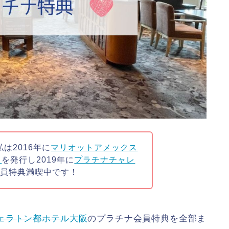
私は2016年に
マリオットアメックス
）
を発行し2019年に
プラチナチャレ
会員特典満喫中です！
ェラトン都ホテル大阪
のプラチナ会員特典を全部ま