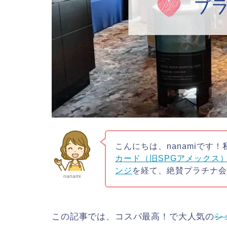
こんにちは、nanamiです！
カード（旧SPGアメックス
ンジ
を経て、絶賛プラチナ
nanami
この記事では、コスパ最高！で大人気の
シ