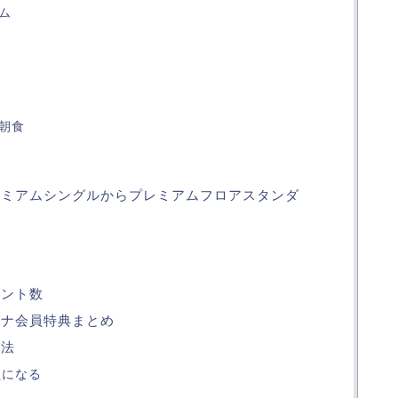
ム
朝食
レミアムシングルからプレミアムフロアスタンダ
イント数
チナ会員特典まとめ
方法
員になる