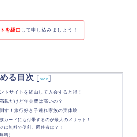
イトを経由
して申し込みましょう！
める目次
[
]
hide
イントサイトを経由して入会すると得！
典満載だけど年会費は高いの？
い倒す！旅行好き子連れ家族の実体験
族カードにも付帯するのが最大のメリット！
ジは無料で便利。同伴者は？！
無料）