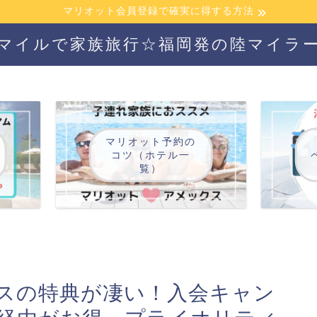
マリオット会員登録で確実に得する方法
マイルで家族旅行☆福岡発の陸マイラ
マリオット予約の
コツ（ホテル一
覧）
クスの特典が凄い！入会キャン