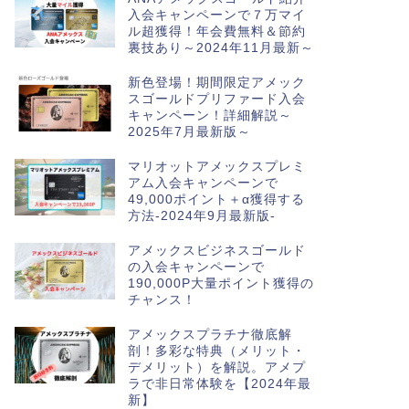
入会キャンペーンで７万マイ
ル超獲得！年会費無料＆節約
裏技あり～2024年11月最新～
新色登場！期間限定アメック
スゴールドプリファード入会
キャンペーン！詳細解説～
2025年7月最新版～
マリオットアメックスプレミ
アム入会キャンペーンで
49,000ポイント＋α獲得する
方法-2024年9月最新版-
アメックスビジネスゴールド
の入会キャンペーンで
190,000P大量ポイント獲得の
チャンス！
アメックスプラチナ徹底解
剖！多彩な特典（メリット・
デメリット）を解説。アメプ
ラで非日常体験を【2024年最
新】