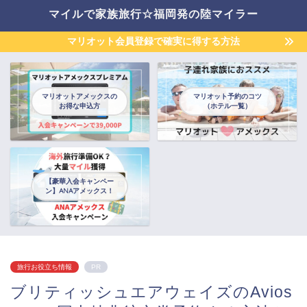
マイルで家族旅行☆福岡発の陸マイラー
マリオット会員登録で確実に得する方法
マリオットアメックスの
マリオット予約のコツ
お得な申込方
（ホテル一覧）
【豪華入会キャンペー
ン】ANAアメックス！
旅行お役立ち情報
PR
ブリティッシュエアウェイズのAvios