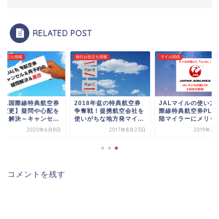
RELATED POST
お役立ち情報
旅行お役立ち情報
マイル関係
JAL国際線特典航空券
2018年盆の特典航空券
JALマイルの使い方
約変更】疑問や心配を
争奪戦！提携航空会社を
際線特典航空券PLU
バリ解決～キャンセ...
使いがちな地方発マイ...
陸マイラーにメリッ..
2020年6月8日
2017年8月23日
2019年3
コメントを残す