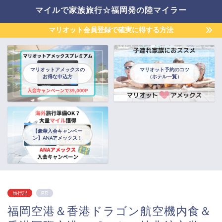
マイルで家族旅行☆福岡発の陸マイラー
マリオット会員登録で確実に得する方法
マリオットアメックスの
マリオット予約のコツ
お得な申込方
（ホテル一覧）
【豪華入会キャンペー
ン】ANAアメックス！
旅行記
PR
福岡空港＆香港ドラゴン航空機内食＆