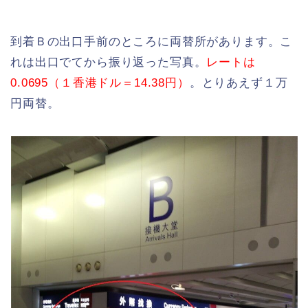
到着Ｂの出口手前のところに両替所があります。こ
れは出口でてから振り返った写真。
レートは
0.0695（１香港ドル＝14.38円）
。とりあえず１万
円両替。