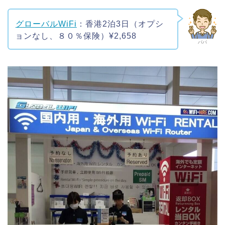
グローバルWiFi
：香港2泊3日（オプシ
ョンなし、８０％保険）¥2,658
パパ