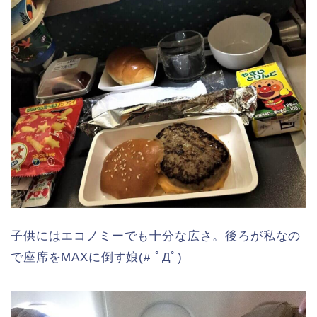
子供にはエコノミーでも十分な広さ。後ろが私なの
で座席をMAXに倒す娘(# ﾟДﾟ)