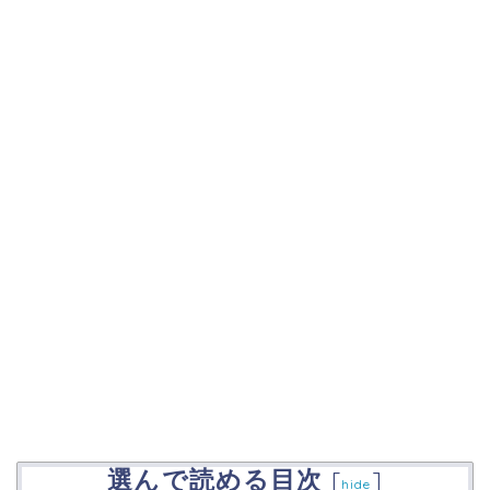
選んで読める目次
[
]
hide