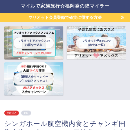
マイルで家族旅行☆福岡発の陸マイラー
マリオット会員登録で確実に得する方法
マリオットアメックスの
マリオット予約のコツ
お得な申込方
（ホテル一覧）
【豪華入会キャンペー
ン】ANAアメックス！
旅行記
PR
シンガポール航空機内食とチャンギ国