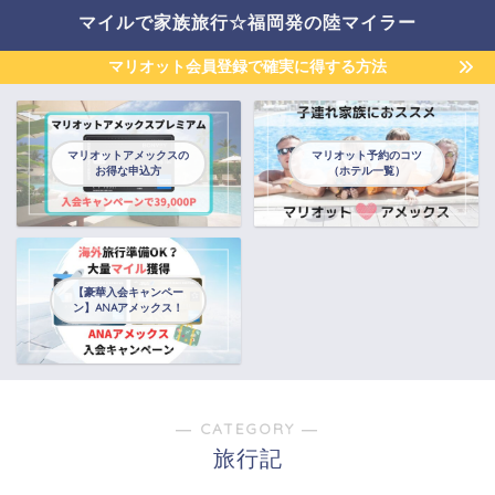
マイルで家族旅行☆福岡発の陸マイラー
マリオット会員登録で確実に得する方法
マリオットアメックスの
マリオット予約のコツ
お得な申込方
（ホテル一覧）
【豪華入会キャンペー
ン】ANAアメックス！
― CATEGORY ―
旅行記