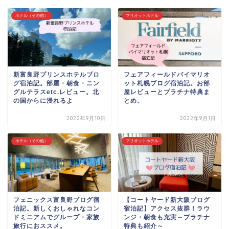
ホテル（その他）
マリオットホテル
新富良野プリンスホテルブロ
フェアフィールドバイマリオ
グ宿泊記。部屋・朝食・ニン
ット札幌ブログ宿泊記。お部
グルテラスetc.レビュー。北
屋レビューとプラチナ特典ま
の国からに浸れるよ
とめ。
2022年9月10日
2022年9月1日
ホテル（その他）
マリオットホテル
フェニックス富良野ブログ宿
【コートヤード新大阪ブログ
泊記。新しくおしゃれなコン
宿泊記】アクセス抜群！ラウ
ドミニアムでグループ・家族
ンジ・朝食も充実～プラチナ
旅行におススメ。
特典も紹介～