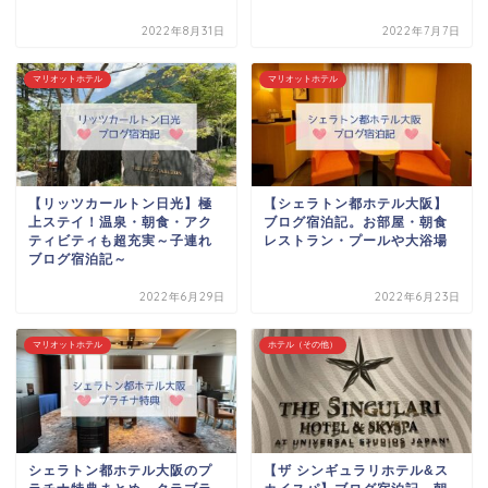
2022年8月31日
2022年7月7日
マリオットホテル
マリオットホテル
【リッツカールトン日光】極
【シェラトン都ホテル大阪】
上ステイ！温泉・朝食・アク
ブログ宿泊記。お部屋・朝食
ティビティも超充実～子連れ
レストラン・プールや大浴場
ブログ宿泊記～
2022年6月29日
2022年6月23日
マリオットホテル
ホテル（その他）
シェラトン都ホテル大阪のプ
【ザ シンギュラリホテル&ス