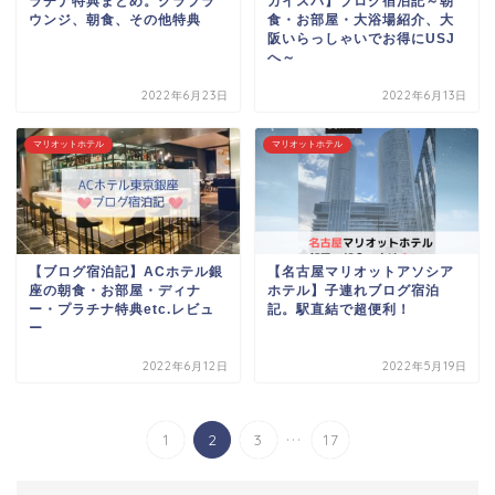
ラチナ特典まとめ。クラブラ
カイスパ】ブログ宿泊記～朝
ウンジ、朝食、その他特典
食・お部屋・大浴場紹介、大
阪いらっしゃいでお得にUSJ
へ～
2022年6月23日
2022年6月13日
マリオットホテル
マリオットホテル
【ブログ宿泊記】ACホテル銀
【名古屋マリオットアソシア
座の朝食・お部屋・ディナ
ホテル】子連れブログ宿泊
ー・プラチナ特典etc.レビュ
記。駅直結で超便利！
ー
2022年6月12日
2022年5月19日
...
1
2
3
17