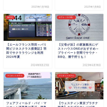
2025年1月18日
2025年1月8日
旅行記
ホテル（その他）
【エールフランス羽田～パリ
【父母が浜】の家族観光にゲ
間ビジネスクラス搭乗記】羽
ストハウスONEがおすすめ～
田でサクララウンジを利用
プライベート空間でサウナ・
2024年夏
BBQ、潮干狩りも！
2024年8月23日
2023年6月18日
マリオットホテル
マリオットホテル
フェアフィールド・バイ・マ
【ウェスティン東京プラチナ