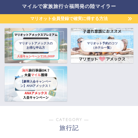
マイルで家族旅行☆福岡発の陸マイラー
マリオット会員登録で確実に得する方法
マリオットアメックスの
マリオット予約のコツ
お得な申込方
（ホテル一覧）
【豪華入会キャンペー
ン】ANAアメックス！
― CATEGORY ―
旅行記