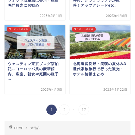
リオット淡路島は香川・徳島
特典】クラブラウンジが改
鳴門観光にお勧め
善！アップグレードetc.
2023年5月11日
2023年4月6日
マリオットホテル
マリオットホテル
ウェスティン東京ブログ宿泊
北海道富良野・美瑛の夏休み3
記～ヨーロッパ風の豪華館
世代家族旅行で行った観光・
内、客室、朝食や庭園の様子
ホテル情報まとめ
～
2023年4月5日
2022年9月22日
...
1
2
17
HOME
旅行記