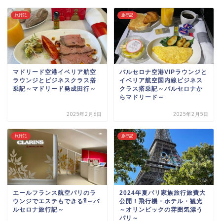
旅行記
旅行記
マドリード空港イベリア航空
バルセロナ空港VIPラウンジと
ラウンジとビジネスクラス搭
イベリア航空国内線ビジネス
乗記～マドリード発成田行～
クラス搭乗記～バルセロナか
らマドリード～
2025年2月6日
2025年2月5日
旅行記
旅行記
エールフランス航空パリのラ
2024年夏パリ家族旅行旅費大
ウンジでエステもできる⁈～バ
公開！飛行機・ホテル・観光
ルセロナ旅行記～
～オリンピックの雰囲気漂う
パリ～