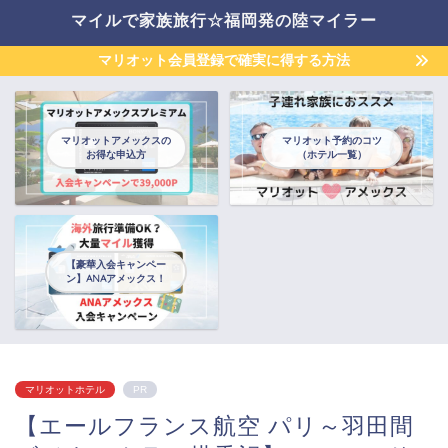
マイルで家族旅行☆福岡発の陸マイラー
マリオット会員登録で確実に得する方法
マリオットアメックスの
マリオット予約のコツ
お得な申込方
（ホテル一覧）
【豪華入会キャンペー
ン】ANAアメックス！
マリオットホテル
PR
【エールフランス航空 パリ～羽田間