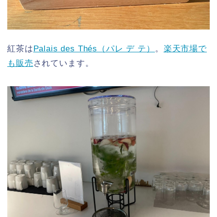
紅茶は
Palais des Thés（パレ デ テ）
。
楽天市場で
も販売
されています。