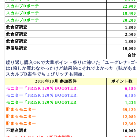
スカルプDボーテ
22,900
スカルプDボーテ
18,400
スカルプDボーテ
20,200
飲食店調査
1,800
飲食店調査
2,500
飲食店調査
1,800
葬儀場調査
10,000
合計
繰り返し購入OKで大量ポイント祭りに沸いた「ユーグレナ×ゴ
は1箱しか買わなかったけど結果的にそれでよかった（味があ
スカルプD案件でちょびリッチも開始。
2016年10月 参加案件
ポイント数
モニター「FRISK 120％ BOOSTER」
6,180
モニター「FRISK 120％ BOOSTER」
6,180
モニター「FRISK 120％ BOOSTER」
1,236
貯まるモニター
69,120
貯まるモニター
12,080
貯まるモニター
12,360
不動産調査
10,000