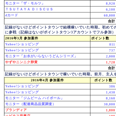
モニター「ザ・モルツ」
8,920
ＴＳＵＴＡＹＡ ＤＩＳＣＵＳ
6,100
dカード
60,000
合計
記録がないけどポイントタウンで結構稼いでいた時期。初めて
に参戦（記録はないがポイントタウン3アカウントでフル参加）
2016年3月 参加案件
ポイント数
Yahoo!ショッピング
811
Yahoo!ショッピング
737
モニター「お水がいらないうどんシリーズ」
2,000
やずやニンニク卵黄
1,728
合計
記録がないけどポイントタウンで稼いでいた時期。前月、主人
2016年4月 参加案件
ポイント数
Yahoo!ショッピング
386
Yahoo!ショッピング
1,430
モニター「ジムビーム ハイボール」
8,160
モニター（配達商品品質調査）
30,000
ブランディア
1,800
ハピタス堂書店