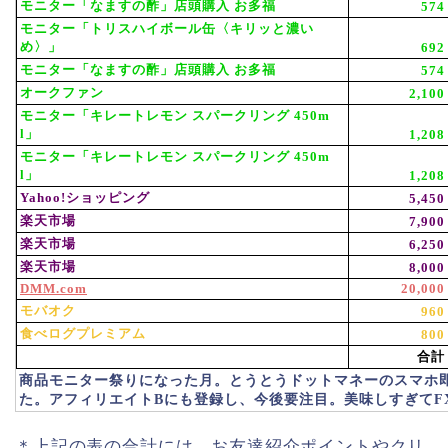
モニター「なますの酢」店頭購入 お多福
574
モニター「トリスハイボール缶〈キリッと濃い
め〉」
692
モニター「なますの酢」店頭購入 お多福
574
オークファン
2,100
モニター「キレートレモン スパークリング 450m
l」
1,208
モニター「キレートレモン スパークリング 450m
l」
1,208
Yahoo!ショッピング
5,450
楽天市場
7,900
楽天市場
6,250
楽天市場
8,000
DMM.com
20,000
モバオク
960
食べログプレミアム
800
合計
商品モニター祭りになった月。とうとうドットマネーのスマホ
た。アフィリエイトBにも登録し、今後要注目。美味しすぎてF
＊上記の表の合計には、お友達紹介ポイントやクリ