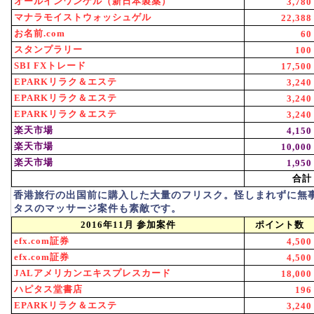
オールインワンゲル（新日本製薬）
3,780
マナラモイストウォッシュゲル
22,388
お名前.com
60
スタンプラリー
100
SBI FXトレード
17,500
EPARKリラク＆エステ
3,240
EPARKリラク＆エステ
3,240
EPARKリラク＆エステ
3,240
楽天市場
4,150
楽天市場
10,000
楽天市場
1,950
合計
香港旅行の出国前に購入した大量のフリスク。怪しまれずに無
タスのマッサージ案件も素敵です。
2016年11月 参加案件
ポイント数
efx.com証券
4,500
efx.com証券
4,500
JALアメリカンエキスプレスカード
18,000
ハピタス堂書店
196
EPARKリラク＆エステ
3,240