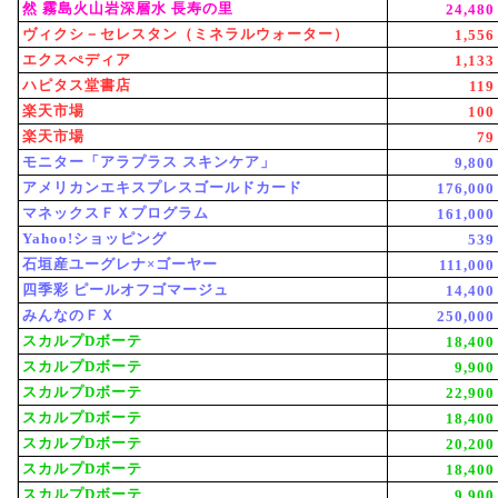
然 霧島火山岩深層水 長寿の里
24,480
ヴィクシ－セレスタン（ミネラルウォーター）
1,556
エクスぺディア
1,133
ハピタス堂書店
119
楽天市場
100
楽天市場
79
モニター「アラプラス スキンケア」
9,800
アメリカンエキスプレスゴールドカード
176,000
マネックスＦＸプログラム
161,000
Yahoo!ショッピング
539
石垣産ユーグレナ×ゴーヤー
111,000
四季彩 ピールオフゴマージュ
14,400
みんなのＦＸ
250,000
スカルプDボーテ
18,400
スカルプDボーテ
9,900
スカルプDボーテ
22,900
スカルプDボーテ
18,400
スカルプDボーテ
20,200
スカルプDボーテ
18,400
スカルプDボーテ
9,900