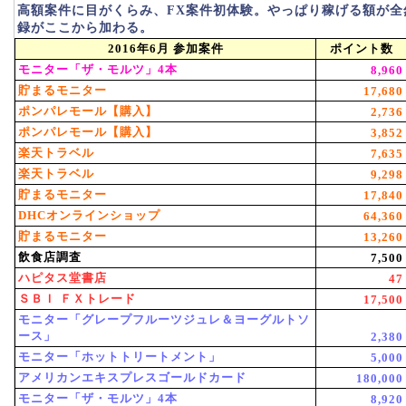
高額案件に目がくらみ、FX案件初体験。やっぱり稼げる額が全
録がここから加わる。
2016年6月 参加案件
ポイント数
モニター「ザ・モルツ」4本
8,960
貯まるモニター
17,680
ポンパレモール【購入】
2,736
ポンパレモール【購入】
3,852
楽天トラベル
7,635
楽天トラベル
9,298
貯まるモニター
17,840
DHCオンラインショップ
64,360
貯まるモニター
13,260
飲食店調査
7,500
ハピタス堂書店
47
ＳＢＩ ＦＸトレード
17,500
モニター「グレープフルーツジュレ＆ヨーグルトソ
ース」
2,380
モニター「ホットトリートメント」
5,000
アメリカンエキスプレスゴールドカード
180,000
モニター「ザ・モルツ」4本
8,920