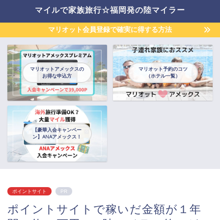
マイルで家族旅行☆福岡発の陸マイラー
マリオット会員登録で確実に得する方法
マリオットアメックスの
マリオット予約のコツ
お得な申込方
（ホテル一覧）
【豪華入会キャンペー
ン】ANAアメックス！
ポイントサイト
PR
ポイントサイトで稼いだ金額が１年