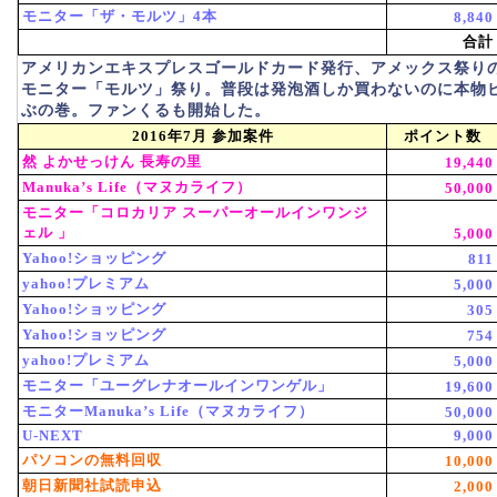
モニター「ザ・モルツ」4本
8,840
合計
アメリカンエキスプレスゴールドカード発行、アメックス祭り
モニター「モルツ」祭り。普段は発泡酒しか買わないのに本物
ぶの巻。ファンくるも開始した。
2016年7月 参加案件
ポイント数
然 よかせっけん 長寿の里
19,440
Manuka’s Life（マヌカライフ）
50,000
モニター「コロカリア スーパーオールインワンジ
ェル 」
5,000
Yahoo!ショッピング
811
yahoo!プレミアム
5,000
Yahoo!ショッピング
305
Yahoo!ショッピング
754
yahoo!プレミアム
5,000
モニター「ユーグレナオールインワンゲル」
19,600
モニターManuka’s Life（マヌカライフ）
50,000
U-NEXT
9,000
パソコンの無料回収
10,000
朝日新聞社試読申込
2,000