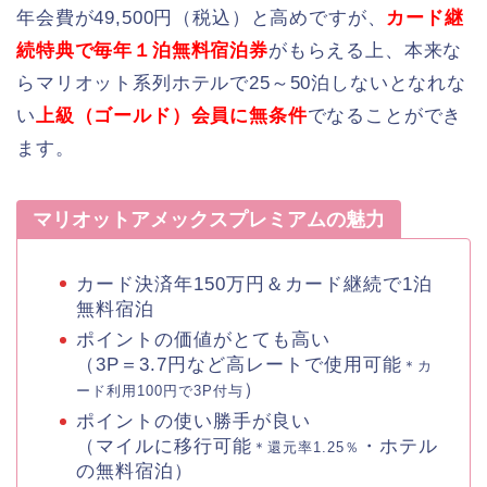
年会費が49,500円（税込）と高めですが、
カード継
続特典で毎年１泊無料宿泊券
がもらえる上、本来な
らマリオット系列ホテルで25～50泊しないとなれな
い
上級（ゴールド）会員に無条件
でなることができ
ます。
マリオットアメックスプレミアムの魅力
カード決済年150万円＆カード継続で1泊
無料宿泊
ポイントの価値がとても高い
（3P＝3.7円など高レートで使用可能
＊カ
）
ード利用100円で3P付与
ポイントの使い勝手が良い
（マイルに移行可能
・ホテル
＊還元率1.25％
の無料宿泊）