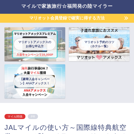
マイルで家族旅行☆福岡発の陸マイラー
マリオット会員登録で確実に得する方法
マリオットアメックスの
マリオット予約のコツ
お得な申込方
（ホテル一覧）
【豪華入会キャンペー
ン】ANAアメックス！
マイル関係
PR
JALマイルの使い方～国際線特典航空