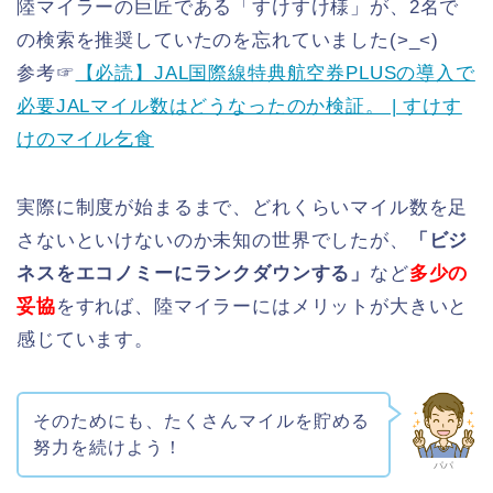
陸マイラーの巨匠である「すけすけ様」が、2名で
の検索を推奨していたのを忘れていました(>_<)
参考☞
【必読】JAL国際線特典航空券PLUSの導入で
必要JALマイル数はどうなったのか検証。 | すけす
けのマイル乞食
実際に制度が始まるまで、どれくらいマイル数を足
さないといけないのか未知の世界でしたが、
「ビジ
ネスをエコノミーにランクダウンする」
など
多少の
妥協
をすれば、陸マイラーにはメリットが大きいと
感じています。
そのためにも、たくさんマイルを貯める
努力を続けよう！
パパ