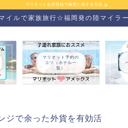
マリオット会員登録で確実に得する方法
マイルで家族旅行☆福岡発の陸マイラ
マリオット予約の
コツ（ホテル一
覧）
ンジで余った外貨を有効活