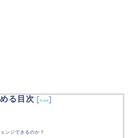
める目次
[
]
hide
所
チェンジできるのか？