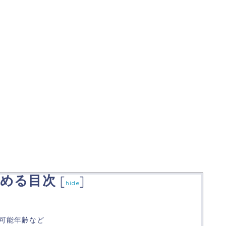
める目次
[
]
hide
可能年齢など