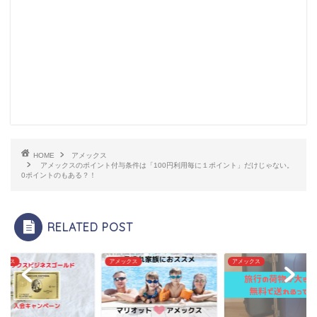
HOME
アメックス
アメックスのポイント付与条件は「100円利用毎に１ポイント」だけじゃない。
0ポイントのもある？！
RELATED POST
ックス
アメックス
アメックス