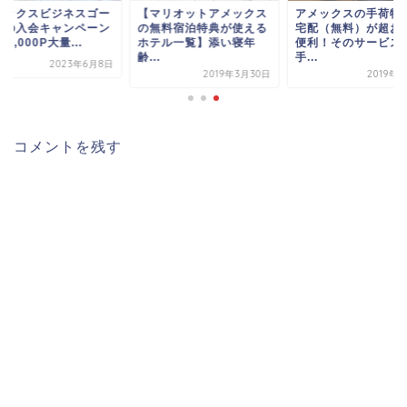
メックスビジネスゴー
【マリオットアメックス
アメックスの手荷物
ドの入会キャンペーン
の無料宿泊特典が使える
宅配（無料）が超お
90,000P大量...
ホテル一覧】添い寝年
便利！そのサービス
齢...
手...
2023年6月8日
2019年3月30日
2019年
コメントを残す