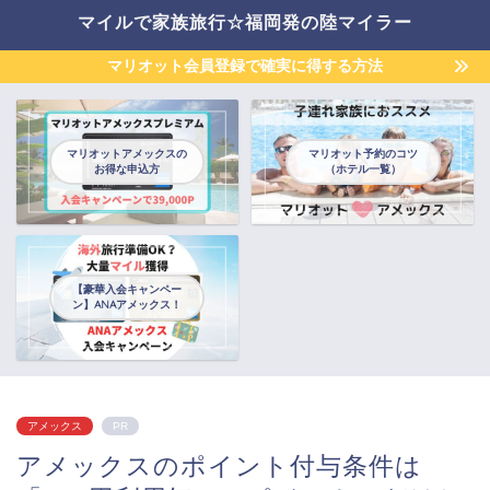
マイルで家族旅行☆福岡発の陸マイラー
マリオット会員登録で確実に得する方法
マリオットアメックスの
マリオット予約のコツ
お得な申込方
（ホテル一覧）
【豪華入会キャンペー
ン】ANAアメックス！
アメックス
PR
アメックスのポイント付与条件は