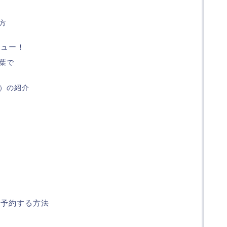
方
ビュー！
葉で
）の紹介
に予約する方法