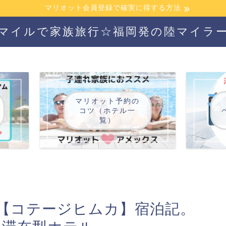
マリオット会員登録で確実に得する方法
マイルで家族旅行☆福岡発の陸マイラ
マリオット予約の
コツ（ホテル一
覧）
【コテージヒムカ】宿泊記。