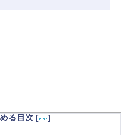
める目次
[
]
hide