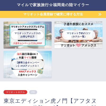
マイルで家族旅行☆福岡発の陸マイラー
マリオット会員登録で確実に得する方法
マリオットアメックスの
マリオット予約のコツ
お得な申込方
（ホテル一覧）
【豪華入会キャンペー
ン】ANAアメックス！
マリオットホテル
PR
東京エディション虎ノ門【アフタヌ