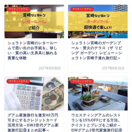
マリオットホテル
マリオットホテル
シェラトン宮崎のレタールー
シェラトン宮崎のガーデンプ
ムで思い出のお手紙を。珍し
ール・焚火のテラス（ザ リビ
い・質の高い文房具に触れる
ング ガーデン）レビュー～シ
貴重な体験
ェラトン宮崎子連れ旅行記～
2017年8月30日
2017年8月26日
マリオットホテル
マリオットホテル
グアム家族旅行を激安40万円
ウエスティングアムのレスト
引きにするクレジットカード
ランを15%OFFにする方法。
活用方法～GW3世代グアム家
テイストとプレゴをご紹介～
族旅行記⑨まとめ記事～
GWグアム3世代家族旅行記④