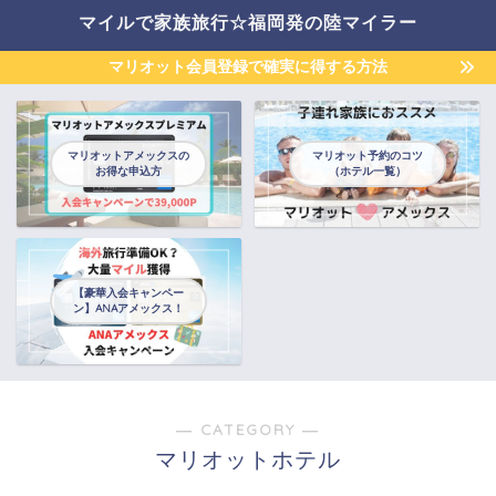
マイルで家族旅行☆福岡発の陸マイラー
マリオット会員登録で確実に得する方法
マリオットアメックスの
マリオット予約のコツ
お得な申込方
（ホテル一覧）
【豪華入会キャンペー
ン】ANAアメックス！
― CATEGORY ―
マリオットホテル