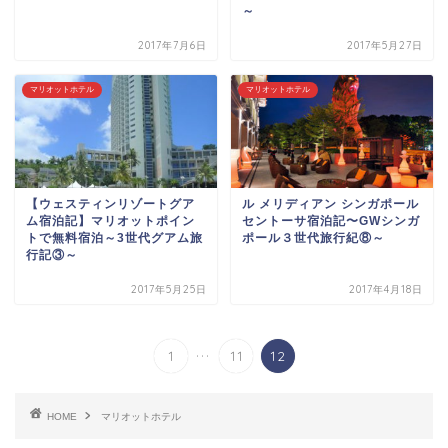
～
2017年7月6日
2017年5月27日
マリオットホテル
マリオットホテル
【ウェスティンリゾートグア
ル メリディアン シンガポール
ム宿泊記】マリオットポイン
セントーサ宿泊記〜GWシンガ
トで無料宿泊～3世代グアム旅
ポール３世代旅行紀⑧～
行記③～
2017年5月25日
2017年4月18日
...
1
11
12
HOME
マリオットホテル