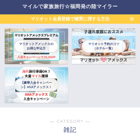
マイルで家族旅行☆福岡発の陸マイラー
マリオット会員登録で確実に得する方法
マリオットアメックスの
マリオット予約のコツ
お得な申込方
（ホテル一覧）
【豪華入会キャンペー
ン】ANAアメックス！
― CATEGORY ―
雑記