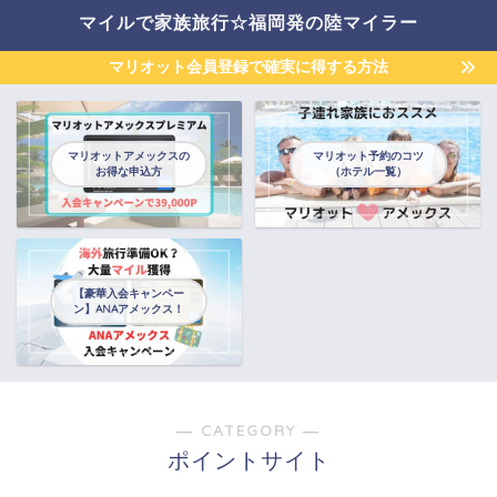
マイルで家族旅行☆福岡発の陸マイラー
マリオット会員登録で確実に得する方法
マリオットアメックスの
マリオット予約のコツ
お得な申込方
（ホテル一覧）
【豪華入会キャンペー
ン】ANAアメックス！
― CATEGORY ―
ポイントサイト