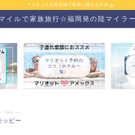
マリオット会員登録で確実に得する方法
マイルで家族旅行☆福岡発の陸マイラ
マリオット予約の
コツ（ホテル一
覧）
― TAG ―
モッピー